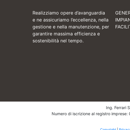
Realizziamo opere d’avanguardia
GENE
e ne assicuriamo l’eccellenza, nella
IMPIA
gestione e nella manutenzione, per
FACIL
garantire massima efficienza e
sostenibilità nel tempo.
Ing. Ferrari
Numero di iscrizione al registro impres
Copyright
|
Privac