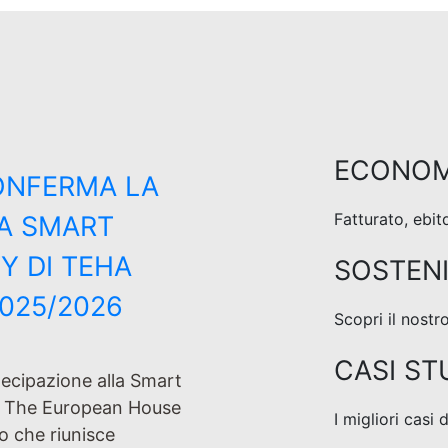
ECONOM
CONFERMA LA
Fatturato, ebit
LA SMART
Y DI TEHA
SOSTENI
2025/2026
Scopri il nost
CASI ST
rtecipazione alla Smart
 The European House
I migliori casi
to che riunisce