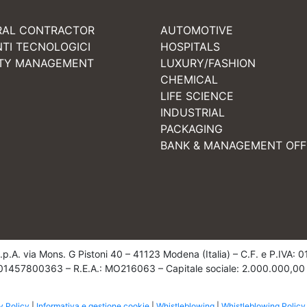
RAL CONTRACTOR
AUTOMOTIVE
NTI TECNOLOGICI
HOSPITALS
ITY MANAGEMENT
LUXURY/FASHION
CHEMICAL
LIFE SCIENCE
INDUSTRIAL
PACKAGING
BANK & MANAGEMENT OFF
 S.p.A. via Mons. G Pistoni 40 – 41123 Modena (Italia) – C.F. e P.IVA
e: 01457800363 – R.E.A.: MO216063 – Capitale sociale: 2.000.000,00
y Policy
|
Informativa e gestione cookie
|
Whistleblowing
|
Whistleblowing Policy