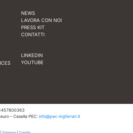
NEWS
LAVORA CON NOI
PRESS KIT
CONTATTI
LINKEDIN
YOUTUBE
ICES
: 01457800363
 euro – Casella PEC:
info@pec-ingferrari.it
|
Sitemap
|
Credits