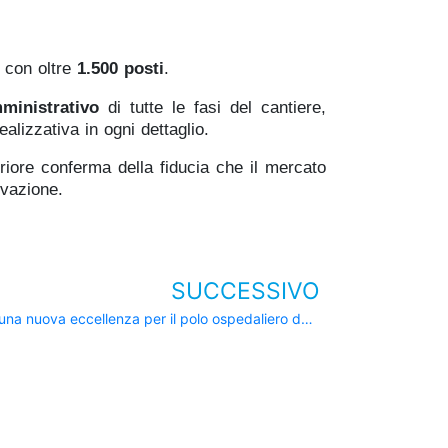
a con oltre
1.500 posti
.
ministrativo
di tutte le fasi del cantiere,
ealizzativa in ogni dettaglio.
riore conferma della fiducia che il mercato
ovazione.
SUCCESSIVO
Ing. Ferrari S.p.A. completa IEO3: una nuova eccellenza per il polo ospedaliero dell’Istituto Europeo di Oncologia