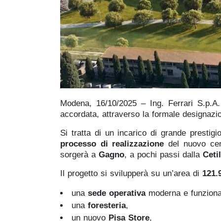
Modena, 16/10/2025 – Ing. Ferrari S.p.A.
accordata, attraverso la formale designazio
Si tratta di un incarico di grande prestig
processo di realizzazione
del nuovo cent
sorgerà a
Gagno
, a pochi passi dalla
Ceti
Il progetto si svilupperà su un’area di
121.
una
sede operativa
moderna e funziona
una
foresteria
,
un nuovo
Pisa Store
,