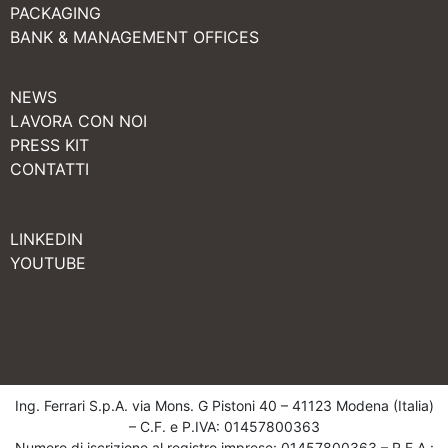
PACKAGING
BANK & MANAGEMENT OFFICES
NEWS
LAVORA CON NOI
PRESS KIT
CONTATTI
LINKEDIN
YOUTUBE
Ing. Ferrari S.p.A. via Mons. G Pistoni 40 – 41123 Modena (Italia)
– C.F. e P.IVA: 01457800363
Numero di iscrizione al registro imprese: 01457800363 – R.E.A.: