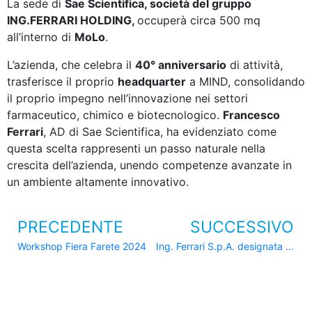
La sede di
Sae Scientifica, società del gruppo
ING.FERRARI HOLDING,
occuperà circa 500 mq
all’interno di
MoLo
.
L’azienda, che celebra il
40° anniversario
di attività,
trasferisce il proprio
headquarter
a MIND, consolidando
il proprio impegno nell’innovazione nei settori
farmaceutico, chimico e biotecnologico.
Francesco
Ferrari
, AD di Sae Scientifica, ha evidenziato come
questa scelta rappresenti un passo naturale nella
crescita dell’azienda, unendo competenze avanzate in
un ambiente altamente innovativo.
PRECEDENTE
SUCCESSIVO
Workshop Fiera Farete 2024
Ing. Ferrari S.p.A. designata General Contractor per la realizzazione del nuovo Pisa Training Centre