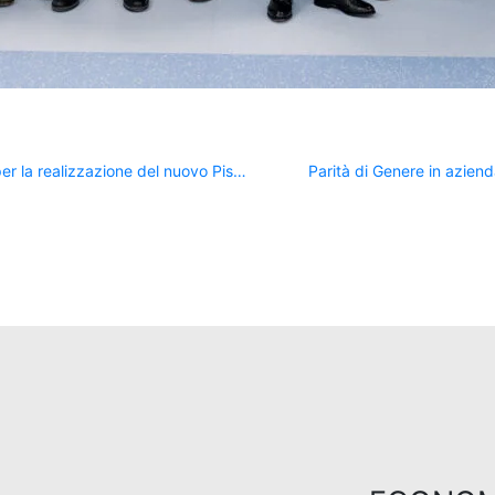
Ing. Ferrari S.p.A. designata General Contractor per la realizzazione del nuovo Pisa Training Centre
Parità di Genere in aziend