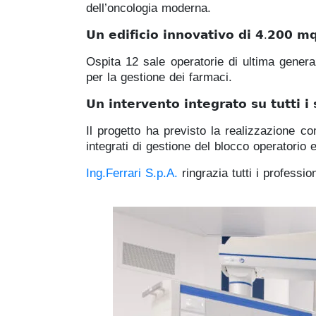
dell’oncologia moderna.
𝗨𝗻 𝗲𝗱𝗶𝗳𝗶𝗰𝗶𝗼 𝗶𝗻𝗻𝗼𝘃𝗮𝘁𝗶𝘃𝗼 𝗱𝗶 𝟰.𝟮𝟬𝟬 𝗺𝗾 
Ospita 12 sale operatorie di ultima genera
per la gestione dei farmaci.
𝗨𝗻 𝗶𝗻𝘁𝗲𝗿𝘃𝗲𝗻𝘁𝗼 𝗶𝗻𝘁𝗲𝗴𝗿𝗮𝘁𝗼 𝘀𝘂 𝘁𝘂𝘁𝘁𝗶 𝗶 𝘀
Il progetto ha previsto la realizzazione comp
integrati di gestione del blocco operatorio e
Ing.Ferrari S.p.A.
ringrazia tutti i professi