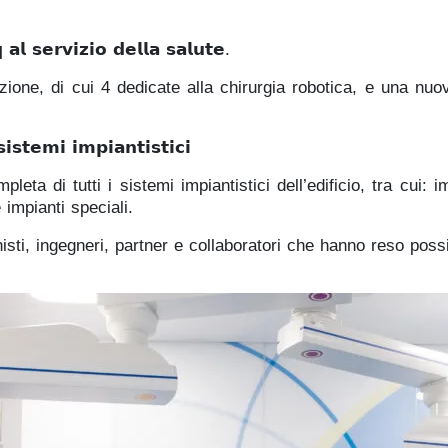
𝗮𝗹 𝘀𝗲𝗿𝘃𝗶𝘇𝗶𝗼 𝗱𝗲𝗹𝗹𝗮 𝘀𝗮𝗹𝘂𝘁𝗲.
zione, di cui 4 dedicate alla chirurgia robotica, e una nuo
𝗶𝘀𝘁𝗲𝗺𝗶 𝗶𝗺𝗽𝗶𝗮𝗻𝘁𝗶𝘀𝘁𝗶𝗰𝗶
leta di tutti i sistemi impiantistici dell’edificio, tra cui: i
 impianti speciali.
onisti, ingegneri, partner e collaboratori che hanno reso poss