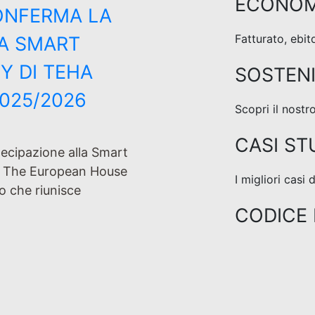
ECONOM
CONFERMA LA
Fatturato, ebit
LA SMART
Y DI TEHA
SOSTENI
2025/2026
Scopri il nost
CASI ST
rtecipazione alla Smart
 The European House
I migliori casi
to che riunisce
CODICE 