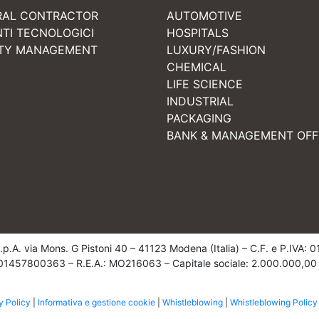
RAL CONTRACTOR
AUTOMOTIVE
NTI TECNOLOGICI
HOSPITALS
ITY MANAGEMENT
LUXURY/FASHION
CHEMICAL
LIFE SCIENCE
INDUSTRIAL
PACKAGING
BANK & MANAGEMENT OFF
 S.p.A. via Mons. G Pistoni 40 – 41123 Modena (Italia) – C.F. e P.IVA
e: 01457800363 – R.E.A.: MO216063 – Capitale sociale: 2.000.000,00
y Policy
|
Informativa e gestione cookie
|
Whistleblowing
|
Whistleblowing Policy