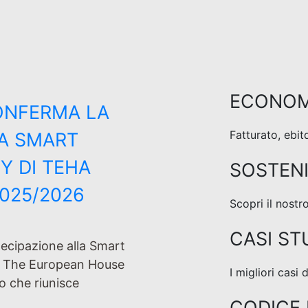
ECONOM
CONFERMA LA
Fatturato, ebit
LA SMART
Y DI TEHA
SOSTENI
2025/2026
Scopri il nost
CASI ST
rtecipazione alla Smart
 The European House
I migliori casi
to che riunisce
CODICE 