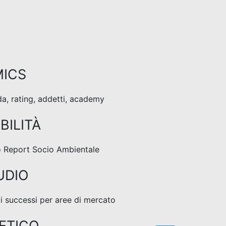
ICS
da, rating, addetti, academy
BILITÀ
ro Report Socio Ambientale
UDIO
 di successi per aree di mercato
ETICO