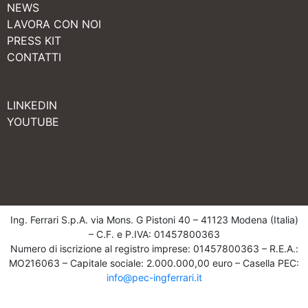
NEWS
LAVORA CON NOI
PRESS KIT
CONTATTI
LINKEDIN
YOUTUBE
Ing. Ferrari S.p.A. via Mons. G Pistoni 40 – 41123 Modena (Italia)
– C.F. e P.IVA: 01457800363
Numero di iscrizione al registro imprese: 01457800363 – R.E.A.:
MO216063 – Capitale sociale: 2.000.000,00 euro – Casella PEC:
info@pec-ingferrari.it