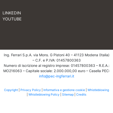
LINKEDIN
YOUTUBE
Ing. Ferrari S.p.A. via Mons. G Pistoni 40 – 41123 Modena (Italia)
– C.F. e P.IVA: 01457800363
Numero di iscrizione al registro imprese: 01457800363 – R.E.A.:
MO216063 – Capitale sociale: 2.000.000,00 euro – Casella PEC:
info@pec-ingferrari.it
Copyright
|
Privacy Policy
|
Informativa e gestione cookie
|
Whistleblowing
|
Whistleblowing Policy
|
Sitemap
|
Credits