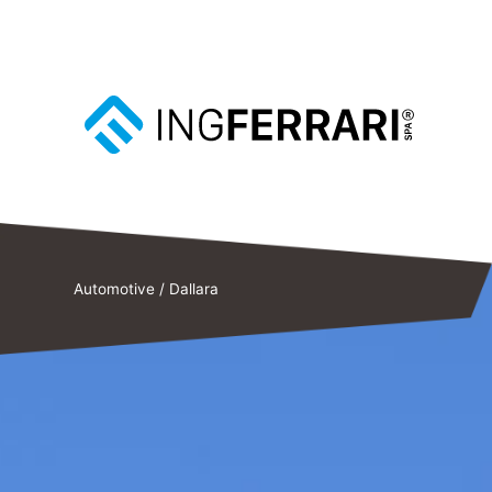
Automotive
/
Dallara